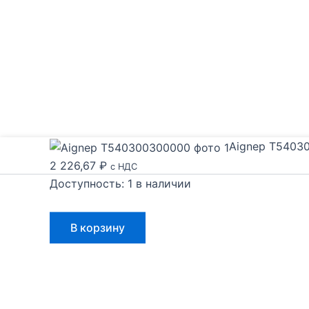
Aignep T5403
2 226,67
₽
с НДС
Доступность:
1 в наличии
Количество
В корзину
товара
Aignep
T540300300000