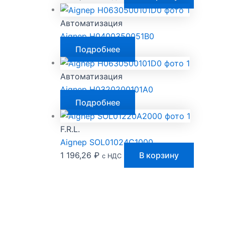
Автоматизация
Aignep H0400350051B0
Подробнее
Автоматизация
Aignep H0320200101A0
Подробнее
F.R.L.
Aignep SOL01024C1000
1 196,26
₽
В корзину
с НДС