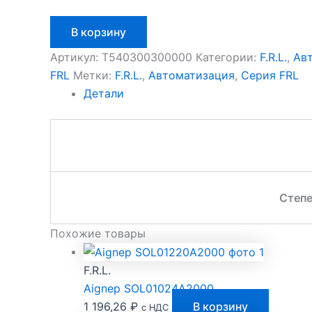
Количество
В корзину
товара
Aignep
Артикул:
T540300300000
Категории:
F.R.L.
,
Ав
T540300300000
FRL
Метки:
F.R.L.
,
Автоматизация
,
Серия FRL
Детали
Степе
Похожие товары
F.R.L.
Aignep SOL01024A2000
1 196,26
₽
В корзину
с НДС