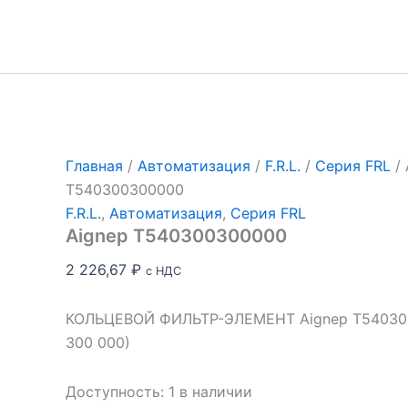
Перейти
к
содержимому
Главная
/
Автоматизация
/
F.R.L.
/
Серия FRL
/ 
T540300300000
F.R.L.
,
Автоматизация
,
Серия FRL
Aignep T540300300000
2 226,67
₽
с НДС
КОЛЬЦЕВОЙ ФИЛЬТР-ЭЛЕМЕНТ Aignep T54030
300 000)
Доступность:
1 в наличии