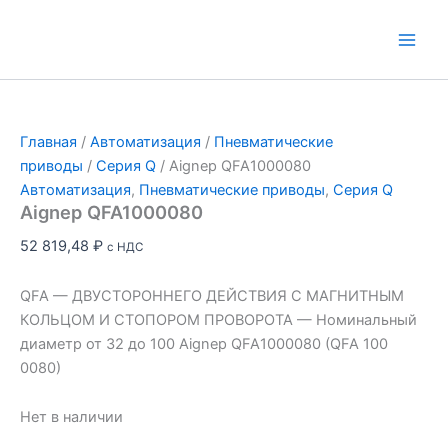
Перейти
к
Main
содержимому
Men
Главная
/
Автоматизация
/
Пневматические
приводы
/
Серия Q
/ Aignep QFA1000080
Автоматизация
,
Пневматические приводы
,
Серия Q
Aignep QFA1000080
52 819,48
₽
с НДС
QFA — ДВУСТОРОННЕГО ДЕЙСТВИЯ С МАГНИТНЫМ
КОЛЬЦОМ И СТОПОРОМ ПРОВОРОТА — Номинальный
диаметр от 32 до 100 Aignep QFA1000080 (QFA 100
0080)
Нет в наличии