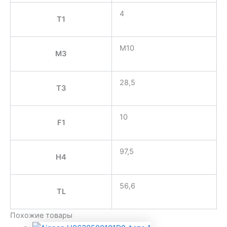
4
T1
M10
M3
28,5
T3
10
F1
97,5
H4
56,6
TL
Похожие товары