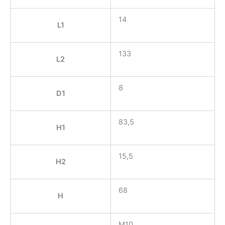
14
L1
133
L2
8
D1
83,5
H1
15,5
H2
68
H
M10