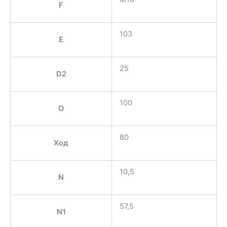
F
103
E
25
D2
100
O
80
Ход
10,5
N
57,5
N1