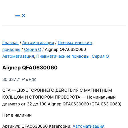
Перейти
к
Main
Menu
содержимому
Главная
/
Автоматизация
/
Пневматические
приводы
/
Серия Q
/ Aignep QFA0630060
Автоматизация
,
Пневматические приводы
,
Серия Q
Aignep QFA0630060
30 337,71
₽
с НДС
QFA — ДВУСТОРОННЕГО ДЕЙСТВИЯ С МАГНИТНЫМ
КОЛЬЦОМ И СТОПОРОМ ПРОВОРОТА — Номинальный
диаметр от 32 до 100 Aignep QFA0630060 (QFA 063 0060)
Нет в наличии
Артикул:
QFA0630060
Категории:
Автоматизация
,