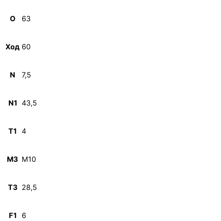
O
63
Ход
60
N
7,5
N1
43,5
T1
4
M3
M10
T3
28,5
F1
6