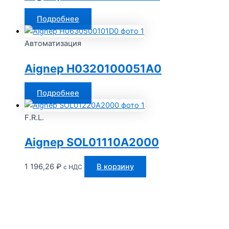
Подробнее
Автоматизация
Aignep H0320100051A0
Подробнее
F.R.L.
Aignep SOL01110A2000
1 196,26
₽
В корзину
с НДС