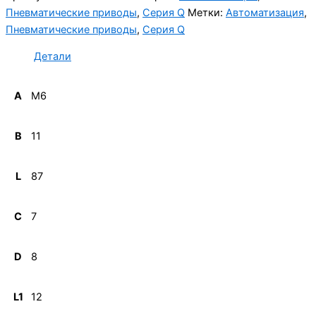
Пневматические приводы
,
Серия Q
Метки:
Автоматизация
,
Пневматические приводы
,
Серия Q
Детали
A
M6
B
11
L
87
C
7
D
8
L1
12