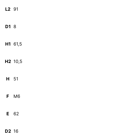
L2
91
D1
8
H1
61,5
H2
10,5
H
51
F
M6
E
62
D2
16