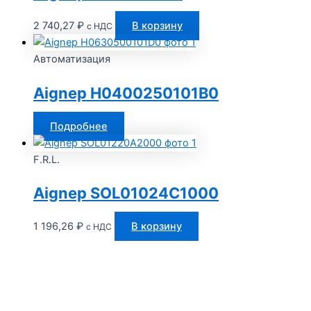
2 740,27
₽
В корзину
с НДС
Автоматизация
Aignep H0400250101B0
Подробнее
F.R.L.
Aignep SOL01024C1000
1 196,26
₽
В корзину
с НДС