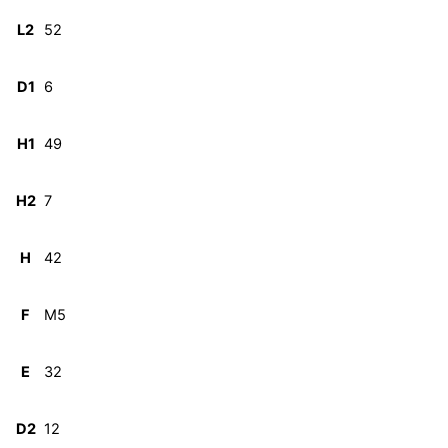
L2
52
D1
6
H1
49
H2
7
H
42
F
M5
E
32
D2
12