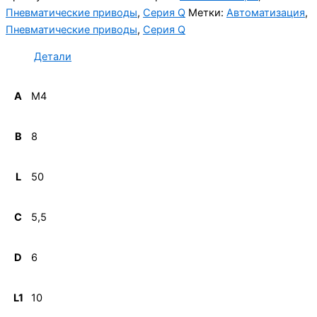
Пневматические приводы
,
Серия Q
Метки:
Автоматизация
,
Пневматические приводы
,
Серия Q
Детали
A
M4
B
8
L
50
C
5,5
D
6
L1
10