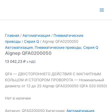
Перейти
к
Main
содержимому
Men
Главная
/
Автоматизация
/
Пневматические
приводы
/
Серия Q
/ Aignep QFA0200050
Автоматизация
,
Пневматические приводы
,
Серия Q
Aignep QFA0200050
13 042,23
₽
с НДС
QFA — ДВУСТОРОННЕГО ДЕЙСТВИЯ С МАГНИТНЫМ
КОЛЬЦОМ И СТОПОРОМ ПРОВОРОТА — Номинальный
диаметр от 12 до 25 Aignep QFA0200050 (QFA 020 0050)
Нет в наличии
Артикул:
QFA0200050
Категории:
Автоматизация
,