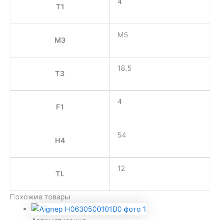
4
T1
M5
M3
18,5
T3
4
F1
54
H4
12
TL
Похожие товары