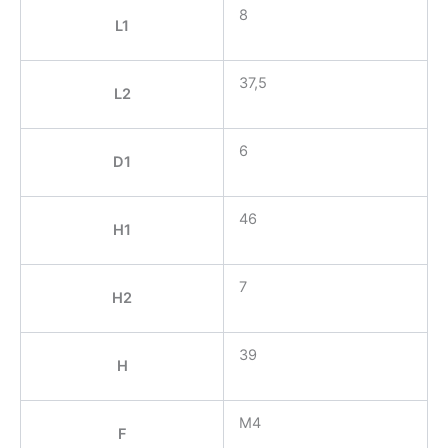
8
L1
37,5
L2
6
D1
46
H1
7
H2
39
H
M4
F