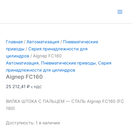
Перейти
к
Main
содержимому
Men
Главная
/
Автоматизация
/
Пневматические
приводы
/
Серия принадлежности для
цилиндров
/ Aignep FC160
Автоматизация
,
Пневматические приводы
,
Серия
принадлежности для цилиндров
Aignep FC160
25 212,41
₽
с НДС
ВИЛКА ШТОКА С ПАЛЬЦЕМ — СТАЛЬ Aignep FC160 (FC
160)
Доступность:
1 в наличии