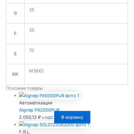
35
G
35
F
70
E
M36X2
KK
Похожие товары
Автоматизация
Aignep PX2000PUR
2 050,12
₽
В корзину
с НДС
F.R.L.