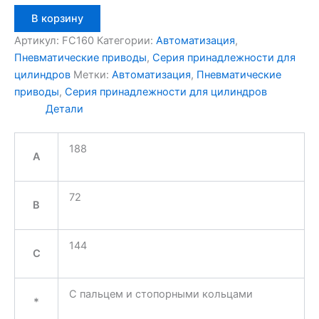
Количество
В корзину
товара
Aignep
Артикул:
FC160
Категории:
Автоматизация
,
FC160
Пневматические приводы
,
Серия принадлежности для
цилиндров
Метки:
Автоматизация
,
Пневматические
приводы
,
Серия принадлежности для цилиндров
Детали
188
A
72
B
144
C
С пальцем и стопорными кольцами
*