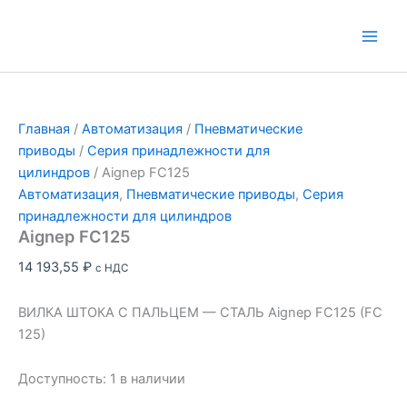
Перейти
к
Main
содержимому
Men
Главная
/
Автоматизация
/
Пневматические
приводы
/
Серия принадлежности для
цилиндров
/ Aignep FC125
Автоматизация
,
Пневматические приводы
,
Серия
принадлежности для цилиндров
Aignep FC125
14 193,55
₽
с НДС
ВИЛКА ШТОКА С ПАЛЬЦЕМ — СТАЛЬ Aignep FC125 (FC
125)
Доступность:
1 в наличии