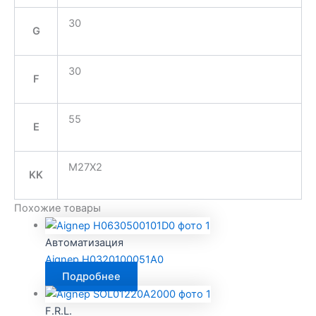
30
G
30
F
55
E
M27X2
KK
Похожие товары
Автоматизация
Aignep H0320100051A0
Подробнее
F.R.L.