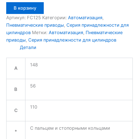
Количество
В корзину
товара
Aignep
Артикул:
FC125
Категории:
Автоматизация
,
FC125
Пневматические приводы
,
Серия принадлежности для
цилиндров
Метки:
Автоматизация
,
Пневматические
приводы
,
Серия принадлежности для цилиндров
Детали
148
A
56
B
110
C
С пальцем и стопорными кольцами
*