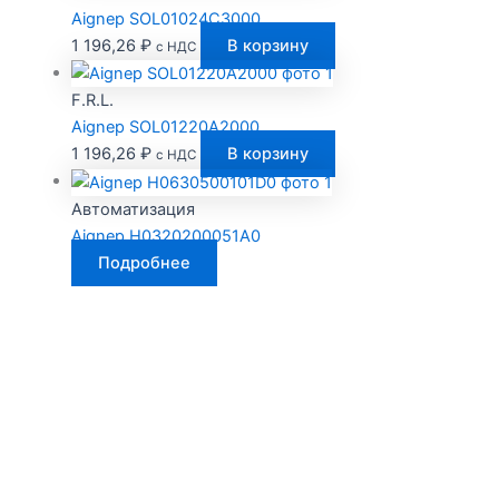
Aignep SOL01024C3000
1 196,26
₽
В корзину
с НДС
F.R.L.
Aignep SOL01220A2000
1 196,26
₽
В корзину
с НДС
Автоматизация
Aignep H0320200051A0
Подробнее