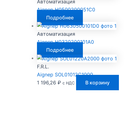
Автоматизация
Aignep H0500200051C0
Подробнее
Автоматизация
Aignep H0320200101A0
Подробнее
F.R.L.
Aignep SOL01012C1000
1 196,26
₽
В корзину
с НДС