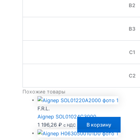
B2
B3
C1
C2
Похожие товары
F.R.L.
Aignep SOL01024C3000
1 196,26
₽
В корзину
с НДС