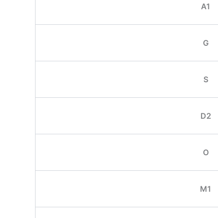
A1
G
S
D2
O
M1