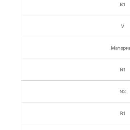
B1
V
Матери
N1
N2
R1