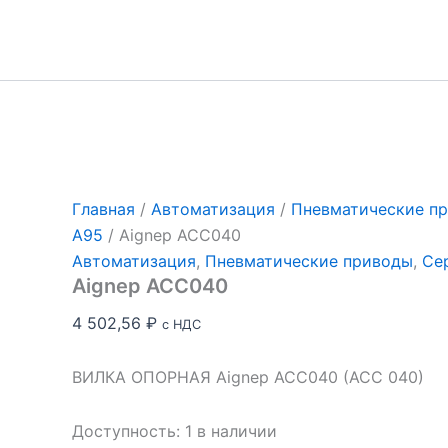
Перейти
к
содержимому
Главная
/
Автоматизация
/
Пневматические п
A95
/ Aignep ACC040
Автоматизация
,
Пневматические приводы
,
Се
Aignep ACC040
4 502,56
₽
с НДС
ВИЛКА ОПОРНАЯ Aignep ACC040 (ACC 040)
Доступность:
1 в наличии