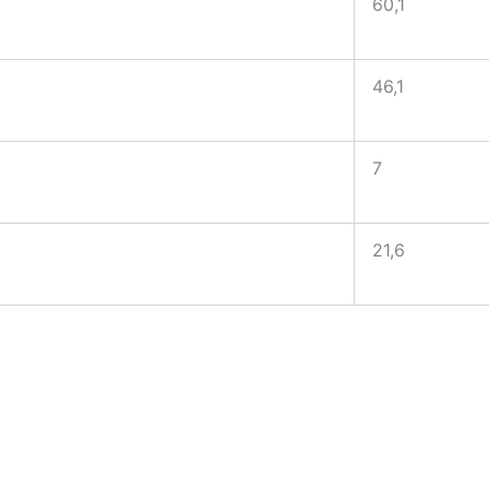
60,1
46,1
7
21,6