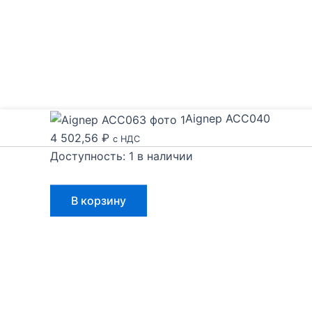
Aignep ACC040
4 502,56
₽
с НДС
Доступность:
1 в наличии
Количество
В корзину
товара
Aignep
ACC040