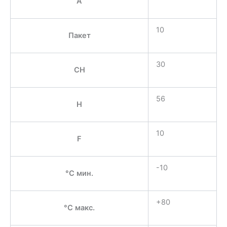
A
10
Пакет
30
CH
56
H
10
F
-10
°C мин.
+80
°C макс.