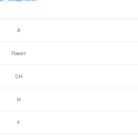
A
Пакет
CH
H
F