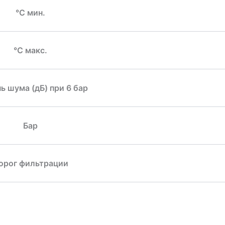
°C мин.
°C макс.
ь шума (дБ) при 6 бар
Бар
орог фильтрации