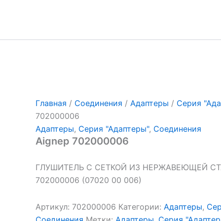
Перейти
к
содержимому
Главная
/
Соединения
/
Адаптеры
/
Серия "Ада
702000006
Адаптеры
,
Серия "Адаптеры"
,
Соединения
Aignep 702000006
ГЛУШИТЕЛЬ С СЕТКОЙ ИЗ НЕРЖАВЕЮЩЕЙ СТА
702000006 (07020 00 006)
Артикул:
702000006
Категории:
Адаптеры
,
Сер
Соединения
Метки:
Адаптеры
,
Серия "Адаптер