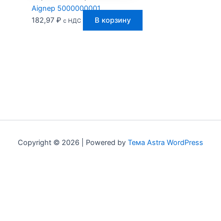
Aignep 5000000001
182,97
₽
В корзину
с НДС
Copyright © 2026 | Powered by
Тема Astra WordPress
Мы используем куки для наилучшего представления нашего
сайта. Если Вы продолжите использовать сайт, мы будем