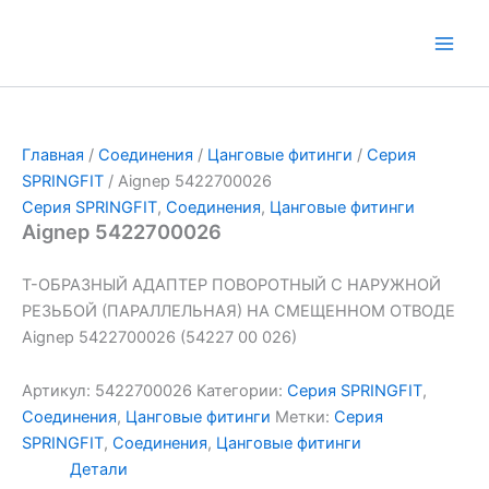
Перейти
к
Main
содержимому
Men
Главная
/
Соединения
/
Цанговые фитинги
/
Серия
SPRINGFIT
/ Aignep 5422700026
Серия SPRINGFIT
,
Соединения
,
Цанговые фитинги
Aignep 5422700026
Т-ОБРАЗНЫЙ АДАПТЕР ПОВОРОТНЫЙ С НАРУЖНОЙ
РЕЗЬБОЙ (ПАРАЛЛЕЛЬНАЯ) НА СМЕЩЕННОМ ОТВОДЕ
Aignep 5422700026 (54227 00 026)
Артикул:
5422700026
Категории:
Серия SPRINGFIT
,
Соединения
,
Цанговые фитинги
Метки:
Серия
SPRINGFIT
,
Соединения
,
Цанговые фитинги
Детали