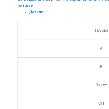
фитинги
Детали
Трубка
A
B
Пакет
CH