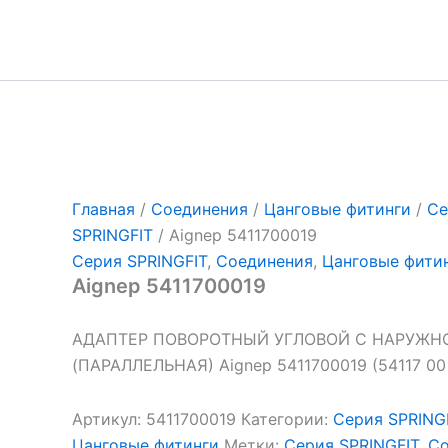
Перейти
к
содержимому
Главная
/
Соединения
/
Цанговые фитинги
/
Се
SPRINGFIT
/ Aignep 5411700019
Серия SPRINGFIT
,
Соединения
,
Цанговые фити
Aignep 5411700019
АДАПТЕР ПОВОРОТНЫЙ УГЛОВОЙ С НАРУЖН
(ПАРАЛЛЕЛЬНАЯ) Aignep 5411700019 (54117 00
Артикул:
5411700019
Категории:
Серия SPRING
Цанговые фитинги
Метки:
Серия SPRINGFIT
,
Со