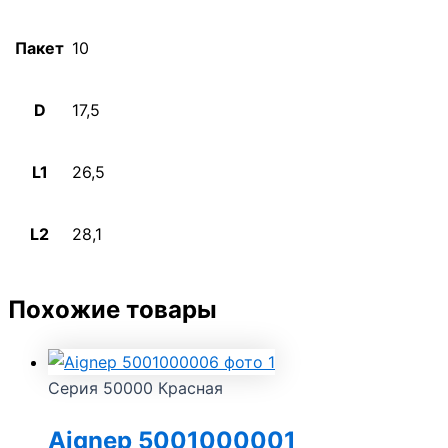
Пакет
10
D
17,5
L1
26,5
L2
28,1
Похожие товары
Серия 50000 Красная
Aignep 5001000001