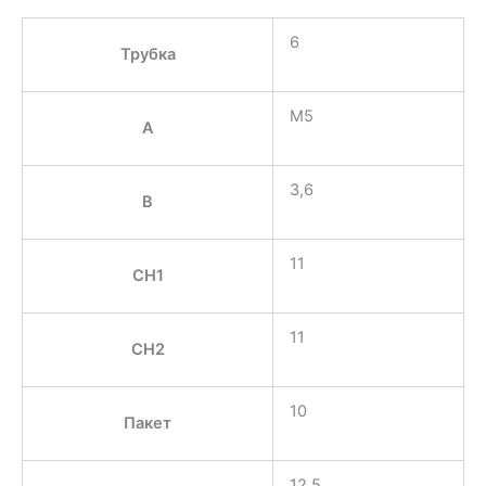
6
Трубка
M5
A
3,6
B
11
CH1
11
CH2
10
Пакет
12,5