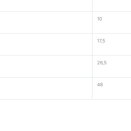
10
17,5
26,5
48