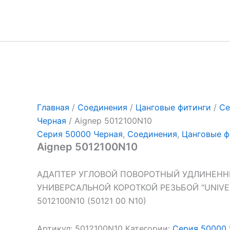
Перейти
к
содержимому
Главная
/
Соединения
/
Цанговые фитинги
/
Се
Черная
/ Aignep 5012100N10
Серия 50000 Черная
,
Соединения
,
Цанговые ф
Aignep 5012100N10
АДАПТЕР УГЛОВОЙ ПОВОРОТНЫЙ УДЛИНЕН
УНИВЕРСАЛЬНОЙ КОРОТКОЙ РЕЗЬБОЙ “UNIVER
5012100N10 (50121 00 N10)
Артикул:
5012100N10
Категории:
Серия 50000 