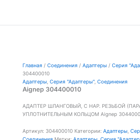
Перейти
к
содержимому
Главная
/
Соединения
/
Адаптеры
/
Серия "Ада
304400010
Адаптеры
,
Серия "Адаптеры"
,
Соединения
Aignep 304400010
АДАПТЕР ШЛАНГОВЫЙ, С НАР. РЕЗЬБОЙ (ПАР
УПЛОТНИТЕЛЬНЫМ КОЛЬЦОМ Aignep 304400010
Артикул:
304400010
Категории:
Адаптеры
,
Сер
Соединения
Метки:
Адаптеры
,
Серия "Адаптер