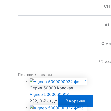
CH
A1
°C ми
°C мак
Похожие товары
Серия 50000 Красная
Aignep 5000000003
232,19
₽
В корзину
с НДС