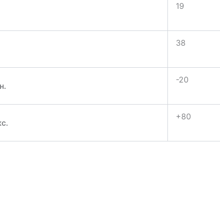
19
38
-20
н.
+80
с.