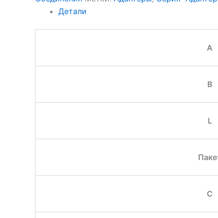
Детали
A
B
L
Паке
C