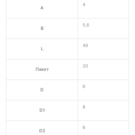
4
A
5,6
B
49
L
20
Пакет
6
D
8
D1
6
D2