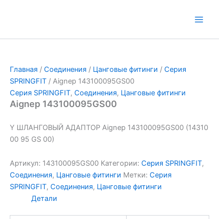
Перейти
к
Main
содержимому
Men
Главная
/
Соединения
/
Цанговые фитинги
/
Серия
SPRINGFIT
/ Aignep 143100095GS00
Серия SPRINGFIT
,
Соединения
,
Цанговые фитинги
Aignep 143100095GS00
Y ШЛАНГОВЫЙ АДАПТОР Aignep 143100095GS00 (14310
00 95 GS 00)
Артикул:
143100095GS00
Категории:
Серия SPRINGFIT
,
Соединения
,
Цанговые фитинги
Метки:
Серия
SPRINGFIT
,
Соединения
,
Цанговые фитинги
Детали