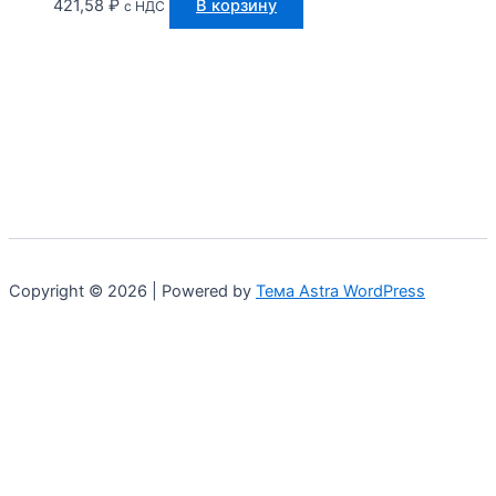
421,58
₽
В корзину
с НДС
Copyright © 2026 | Powered by
Тема Astra WordPress
Мы используем куки для наилучшего представления
нашего сайта. Если Вы продолжите использовать сайт, мы
будем считать что Вас это устраивает.
Политика