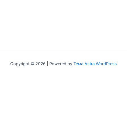
Copyright © 2026 | Powered by
Тема Astra WordPress
Мы используем куки для наилучшего представления нашего
сайта. Если Вы продолжите использовать сайт, мы будем
считать что Вас это устраивает.
Политика
конфиденциальности
Хорошо