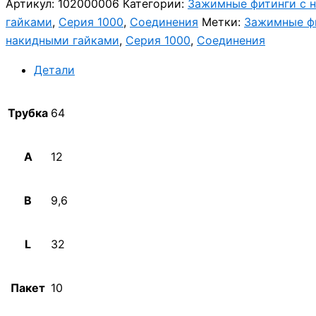
Артикул:
102000006
Категории:
Зажимные фитинги с 
гайками
,
Серия 1000
,
Соединения
Метки:
Зажимные ф
накидными гайками
,
Серия 1000
,
Соединения
Детали
Трубка
64
A
12
B
9,6
L
32
Пакет
10