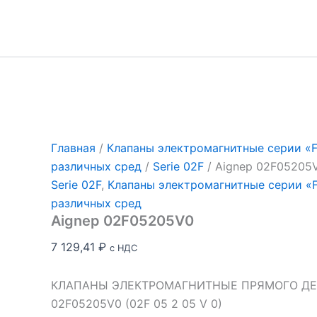
Перейти
к
содержимому
Главная
/
Клапаны электромагнитные серии «Fl
различных сред
/
Serie 02F
/ Aignep 02F05205
Serie 02F
,
Клапаны электромагнитные серии «Fl
различных сред
Aignep 02F05205V0
7 129,41
₽
с НДС
КЛАПАНЫ ЭЛЕКТРОМАГНИТНЫЕ ПРЯМОГО ДЕЙ
02F05205V0 (02F 05 2 05 V 0)