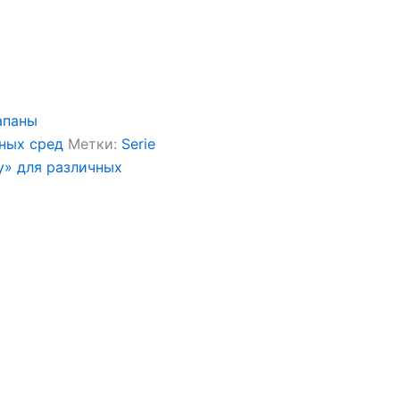
апаны
чных сред
Метки:
Serie
y» для различных