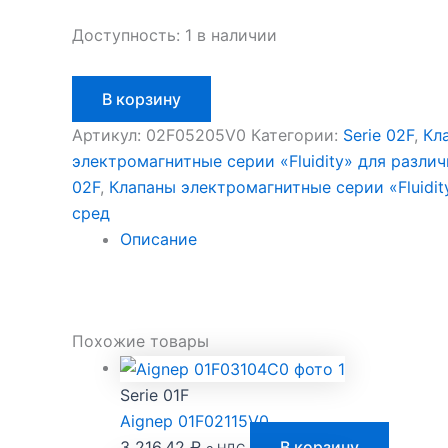
Доступность:
1 в наличии
Количество
В корзину
товара
Aignep
Артикул:
02F05205V0
Категории:
Serie 02F
,
Кл
02F05205V0
электромагнитные серии «Fluidity» для разли
02F
,
Клапаны электромагнитные серии «Fluidit
сред
Описание
Похожие товары
Serie 01F
Aignep 01F02115V0
3 216,42
₽
В корзину