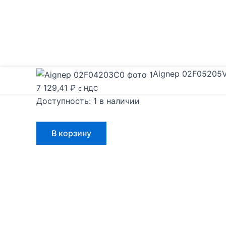
Aignep 02F05205
7 129,41
₽
с НДС
Доступность:
1 в наличии
Количество
В корзину
товара
Aignep
02F05205V0