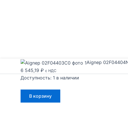
Aignep 02F04404
6 545,19
₽
с НДС
Доступность:
1 в наличии
Количество
В корзину
товара
Aignep
02F04404N0