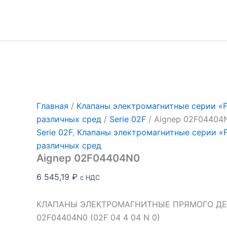
Перейти
к
содержимому
Главная
/
Клапаны электромагнитные серии «Fl
различных сред
/
Serie 02F
/ Aignep 02F04404
Serie 02F
,
Клапаны электромагнитные серии «Fl
различных сред
Aignep 02F04404N0
6 545,19
₽
с НДС
КЛАПАНЫ ЭЛЕКТРОМАГНИТНЫЕ ПРЯМОГО ДЕЙ
02F04404N0 (02F 04 4 04 N 0)