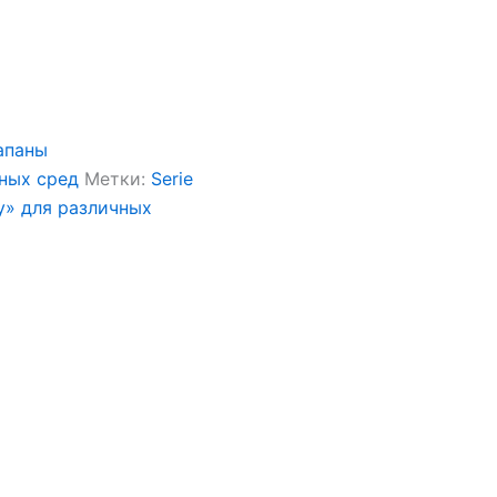
апаны
чных сред
Метки:
Serie
y» для различных