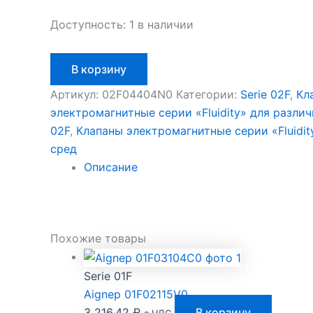
Доступность:
1 в наличии
Количество
В корзину
товара
Aignep
Артикул:
02F04404N0
Категории:
Serie 02F
,
Кл
02F04404N0
электромагнитные серии «Fluidity» для разли
02F
,
Клапаны электромагнитные серии «Fluidit
сред
Описание
Похожие товары
Serie 01F
Aignep 01F02115V0
3 216,42
₽
В корзину