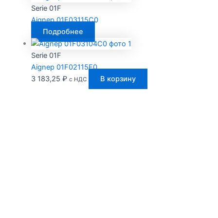
Serie 01F
Aignep 01F03115C0
Подробнее
Serie 01F
Aignep 01F02115E0
3 183,25
₽
В корзину
с НДС