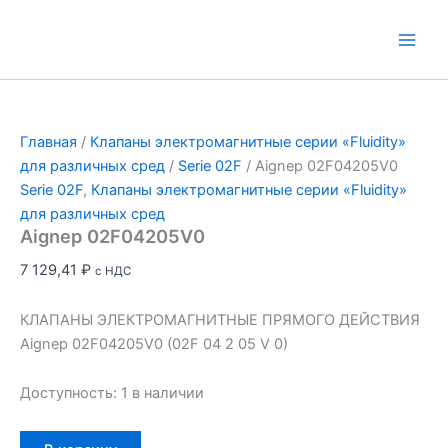
Перейти
к
Main
содержимому
Men
Главная
/
Клапаны электромагнитные серии «Fluidity»
для различных сред
/
Serie 02F
/ Aignep 02F04205V0
Serie 02F
,
Клапаны электромагнитные серии «Fluidity»
для различных сред
Aignep 02F04205V0
7 129,41
₽
с НДС
КЛАПАНЫ ЭЛЕКТРОМАГНИТНЫЕ ПРЯМОГО ДЕЙСТВИЯ
Aignep 02F04205V0 (02F 04 2 05 V 0)
Доступность:
1 в наличии
Количество