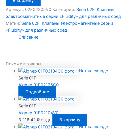
В корзину
товара
Aignep
Артикул:
02F04205V0
Категории:
Serie 02F
,
Клапаны
02F04205V0
электромагнитные серии «Fluidity» для различных сред
Метки:
Serie 02F
,
Клапаны электромагнитные серии
«Fluidity» для различных сред
Описание
Похожие товары
Нет на складе
Serie 01F
Aignep 01F02125C0
Подробнее
Serie 01F
Aignep 01F02104V0
3 216,42
₽
В корзину
с НДС
Нет на складе