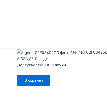
Aignep 02F03425
5 558,65
₽
с НДС
Доступность:
1 в наличии
Количество
В корзину
товара
Aignep
02F03425E0