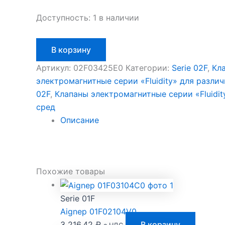
Доступность:
1 в наличии
Количество
В корзину
товара
Aignep
Артикул:
02F03425E0
Категории:
Serie 02F
,
Кл
02F03425E0
электромагнитные серии «Fluidity» для разли
02F
,
Клапаны электромагнитные серии «Fluidit
сред
Описание
Похожие товары
Serie 01F
Aignep 01F02104V0
3 216,42
₽
В корзину