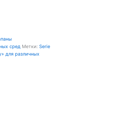
апаны
чных сред
Метки:
Serie
y» для различных