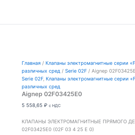
Перейти
к
содержимому
Главная
/
Клапаны электромагнитные серии «Fl
различных сред
/
Serie 02F
/ Aignep 02F03425
Serie 02F
,
Клапаны электромагнитные серии «Fl
различных сред
Aignep 02F03425E0
5 558,65
₽
с НДС
КЛАПАНЫ ЭЛЕКТРОМАГНИТНЫЕ ПРЯМОГО ДЕЙ
02F03425E0 (02F 03 4 25 E 0)