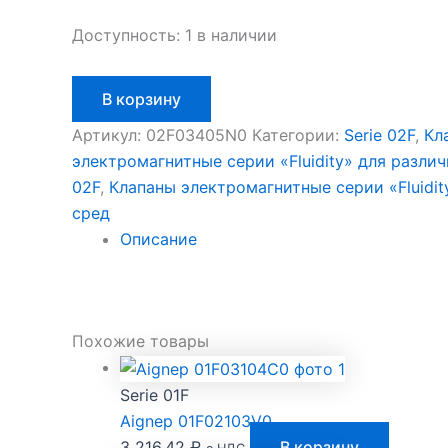
Доступность:
1 в наличии
Количество
В корзину
товара
Aignep
Артикул:
02F03405N0
Категории:
Serie 02F
,
Кл
02F03405N0
электромагнитные серии «Fluidity» для разли
02F
,
Клапаны электромагнитные серии «Fluidit
сред
Описание
Похожие товары
Serie 01F
Aignep 01F02103V0
3 216,42
₽
В корзину