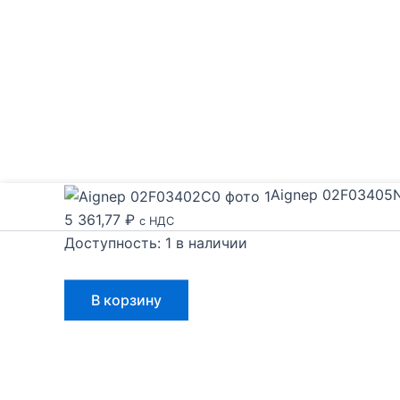
Aignep 02F03405
5 361,77
₽
с НДС
Доступность:
1 в наличии
Количество
В корзину
товара
Aignep
02F03405N0