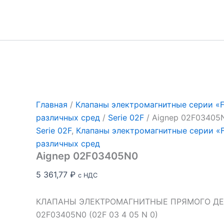
Перейти
к
содержимому
Главная
/
Клапаны электромагнитные серии «Fl
различных сред
/
Serie 02F
/ Aignep 02F03405
Serie 02F
,
Клапаны электромагнитные серии «Fl
различных сред
Aignep 02F03405N0
5 361,77
₽
с НДС
КЛАПАНЫ ЭЛЕКТРОМАГНИТНЫЕ ПРЯМОГО ДЕЙ
02F03405N0 (02F 03 4 05 N 0)