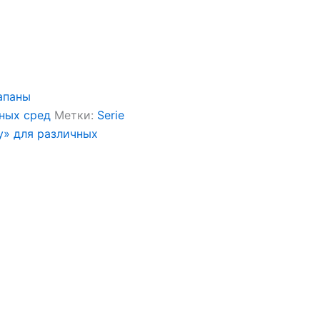
апаны
чных сред
Метки:
Serie
y» для различных