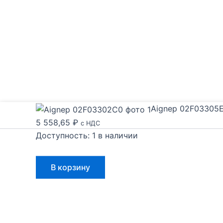
Aignep 02F03305
5 558,65
₽
с НДС
Доступность:
1 в наличии
Количество
В корзину
товара
Aignep
02F03305E0