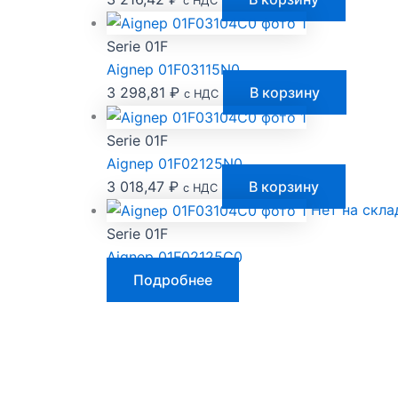
с НДС
Serie 01F
Aignep 01F03115N0
3 298,81
₽
В корзину
с НДС
Serie 01F
Aignep 01F02125N0
3 018,47
₽
В корзину
с НДС
Нет на скла
Serie 01F
Aignep 01F02125C0
Подробнее