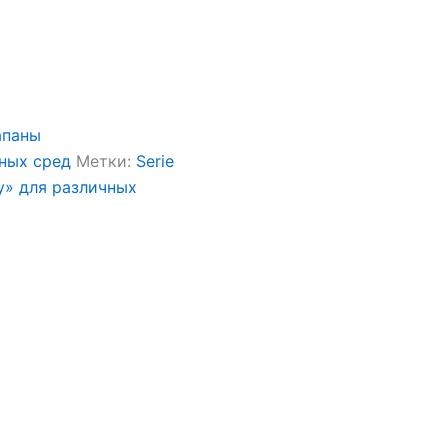
апаны
чных сред
Метки:
Serie
y» для различных