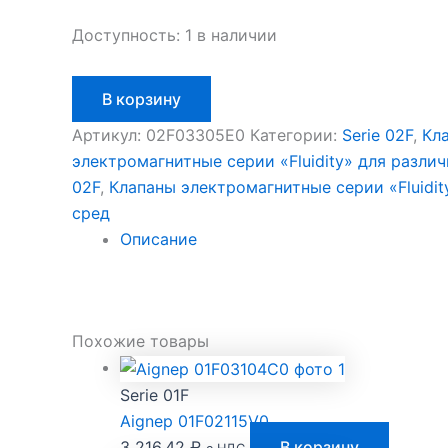
Доступность:
1 в наличии
Количество
В корзину
товара
Aignep
Артикул:
02F03305E0
Категории:
Serie 02F
,
Кл
02F03305E0
электромагнитные серии «Fluidity» для разли
02F
,
Клапаны электромагнитные серии «Fluidit
сред
Описание
Похожие товары
Serie 01F
Aignep 01F02115V0
3 216,42
₽
В корзину