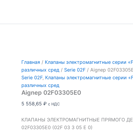
Перейти
к
содержимому
Главная
/
Клапаны электромагнитные серии «Fl
различных сред
/
Serie 02F
/ Aignep 02F03305
Serie 02F
,
Клапаны электромагнитные серии «Fl
различных сред
Aignep 02F03305E0
5 558,65
₽
с НДС
КЛАПАНЫ ЭЛЕКТРОМАГНИТНЫЕ ПРЯМОГО ДЕЙ
02F03305E0 (02F 03 3 05 E 0)