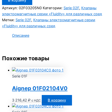
В корзину
товара
Aignep
Артикул:
02F03205N0
Категории:
Serie 02F
,
Клапаны
02F03205N0
электромагнитные серии «Fluidity» для различных сред
Метки:
Serie 02F
,
Клапаны электромагнитные серии
«Fluidity» для различных сред
Описание
Похожие товары
Serie 01F
Aignep 01F02104V0
3 216,42
₽
В корзину
с НДС