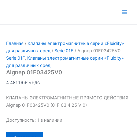
Перейти
к
Main
содержимому
Men
Главная
/
Клапаны электромагнитные серии «Fluidity»
для различных сред
/
Serie 01F
/ Aignep 01F03425V0
Serie 01F
,
Клапаны электромагнитные серии «Fluidity»
для различных сред
Aignep 01F03425V0
4 481,16
₽
с НДС
КЛАПАНЫ ЭЛЕКТРОМАГНИТНЫЕ ПРЯМОГО ДЕЙСТВИЯ
Aignep 01F03425V0 (01F 03 4 25 V 0)
Доступность:
1 в наличии
Количество