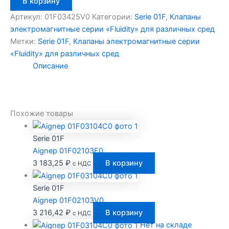
В корзину
товара
Aignep
Артикул:
01F03425V0
Категории:
Serie 01F
,
Клапаны
01F03425V0
электромагнитные серии «Fluidity» для различных сред
Метки:
Serie 01F
,
Клапаны электромагнитные серии
«Fluidity» для различных сред
Описание
Похожие товары
Serie 01F
Aignep 01F02103E0
3 183,25
₽
В корзину
с НДС
Serie 01F
Aignep 01F02103V0
3 216,42
₽
В корзину
с НДС
Нет на складе