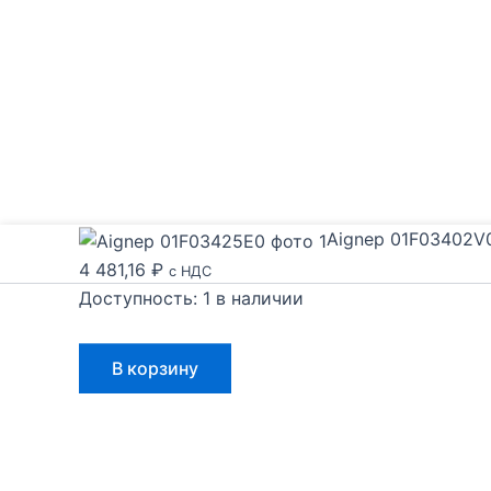
Aignep 01F03402V
4 481,16
₽
с НДС
Доступность:
1 в наличии
Количество
В корзину
товара
Aignep
01F03402V0