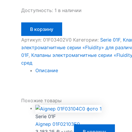
Доступность:
1 в наличии
Количество
В корзину
товара
Aignep
Артикул:
01F03402V0
Категории:
Serie 01F
,
Кла
01F03402V0
электромагнитные серии «Fluidity» для разли
01F
,
Клапаны электромагнитные серии «Fluidit
сред
Описание
Похожие товары
Serie 01F
Aignep 01F02103E0
3 183,25
₽
В корзину