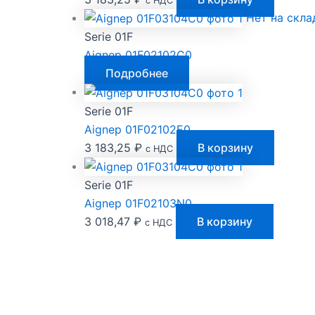
с НДС
Нет на скла
Serie 01F
Aignep 01F02102C0
Подробнее
Serie 01F
Aignep 01F02102E0
3 183,25
₽
В корзину
с НДС
Serie 01F
Aignep 01F02103N0
3 018,47
₽
В корзину
с НДС