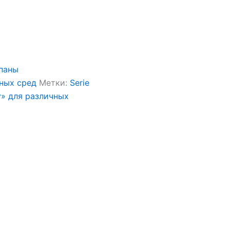
паны
чных сред
Метки:
Serie
y» для различных