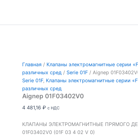
Перейти
к
содержимому
Главная
/
Клапаны электромагнитные серии «Fl
различных сред
/
Serie 01F
/ Aignep 01F03402V
Serie 01F
,
Клапаны электромагнитные серии «Fl
различных сред
Aignep 01F03402V0
4 481,16
₽
с НДС
КЛАПАНЫ ЭЛЕКТРОМАГНИТНЫЕ ПРЯМОГО ДЕЙ
01F03402V0 (01F 03 4 02 V 0)