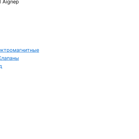
Aignep
ектромагнитные
Клапаны
д