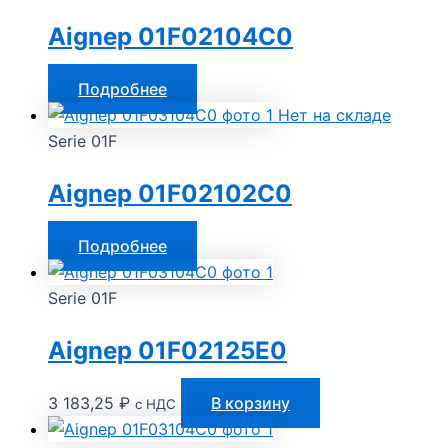
Aignep 01F02104C0
Подробнее
Нет на складе
Serie 01F
Aignep 01F02102C0
Подробнее
Serie 01F
Aignep 01F02125E0
3 183,25
₽
В корзину
с НДС