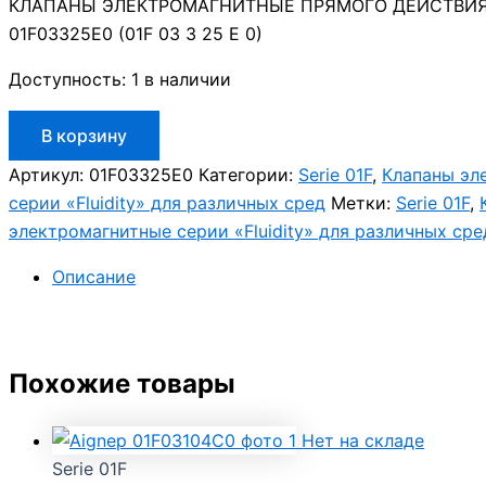
КЛАПАНЫ ЭЛЕКТРОМАГНИТНЫЕ ПРЯМОГО ДЕЙСТВИЯ 
01F03325E0 (01F 03 3 25 E 0)
Доступность:
1 в наличии
Количество
В корзину
товара
Aignep
Артикул:
01F03325E0
Категории:
Serie 01F
,
Клапаны эл
01F03325E0
серии «Fluidity» для различных сред
Метки:
Serie 01F
,
электромагнитные серии «Fluidity» для различных сре
Описание
Похожие товары
Нет на складе
Serie 01F