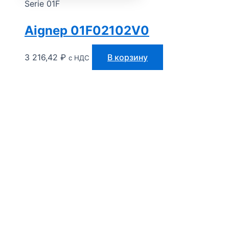
Serie 01F
Aignep 01F02102V0
3 216,42
₽
В корзину
с НДС