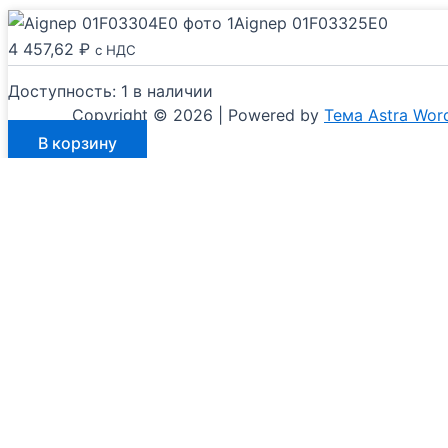
Aignep 01F03325E0
4 457,62
₽
с НДС
Доступность:
1 в наличии
Copyright © 2026 | Powered by
Тема Astra Wor
Количество
В корзину
товара
Aignep
01F03325E0
Мы используем куки для наилучшего представления на
конфиденциальности
Хорошо