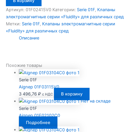
В корзину
товара
Aignep
Артикул:
01F02415V0
Категории:
Serie 01F
,
Клапаны
01F02415V0
электромагнитные серии «Fluidity» для различных сред
Метки:
Serie 01F
,
Клапаны электромагнитные серии
«Fluidity» для различных сред
Описание
Похожие товары
Serie 01F
Aignep 01F03115V0
3 496,76
₽
В корзину
с НДС
Нет на складе
Serie 01F
Aignep 01F02102C0
Подробнее