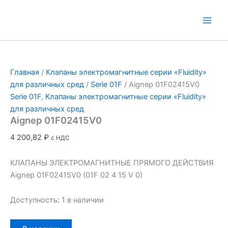
Перейти
к
Main
содержимому
Men
Главная
/
Клапаны электромагнитные серии «Fluidity»
для различных сред
/
Serie 01F
/ Aignep 01F02415V0
Serie 01F
,
Клапаны электромагнитные серии «Fluidity»
для различных сред
Aignep 01F02415V0
4 200,82
₽
с НДС
КЛАПАНЫ ЭЛЕКТРОМАГНИТНЫЕ ПРЯМОГО ДЕЙСТВИЯ
Aignep 01F02415V0 (01F 02 4 15 V 0)
Доступность:
1 в наличии
Количество