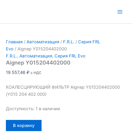
Перейти
к
Main
содержимому
Men
Главная
/
Автоматизация
/
F.R.L.
/
Серия FRL
Evo
/ Aignep Y015204402000
F.R.L.
,
Автоматизация
,
Серия FRL Evo
Aignep Y015204402000
19 557,46
₽
с НДС
КОАЛЕСЦИРУЮЩИЙ ФИЛЬТР Aignep Y015204402000
(Y015 204 402 000)
Доступность:
1 в наличии
Количество
В корзину
товара