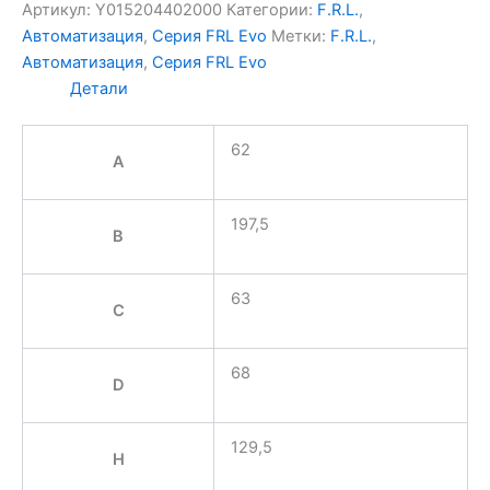
Aignep
Артикул:
Y015204402000
Категории:
F.R.L.
,
Y015204402000
Автоматизация
,
Серия FRL Evo
Метки:
F.R.L.
,
Автоматизация
,
Серия FRL Evo
Детали
62
A
197,5
B
63
C
68
D
129,5
H