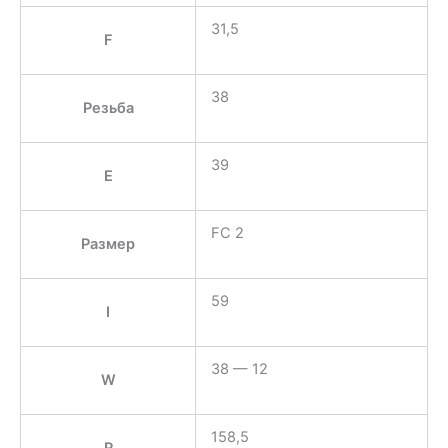
31,5
F
38
Резьба
39
E
FC 2
Размер
59
I
38 — 12
W
158,5