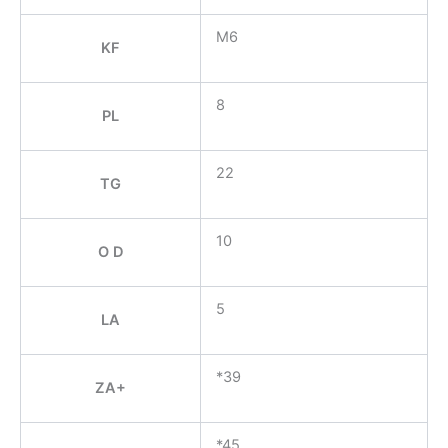
M6
KF
8
PL
22
TG
10
O D
5
LA
*39
ZA+
*45