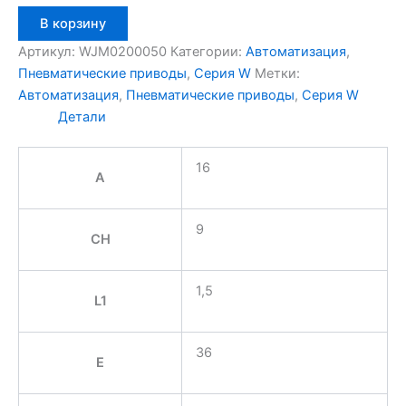
Количество
В корзину
товара
Aignep
Артикул:
WJM0200050
Категории:
Автоматизация
,
WJM0200050
Пневматические приводы
,
Серия W
Метки:
Автоматизация
,
Пневматические приводы
,
Серия W
Детали
16
A
9
CH
1,5
L1
36
E