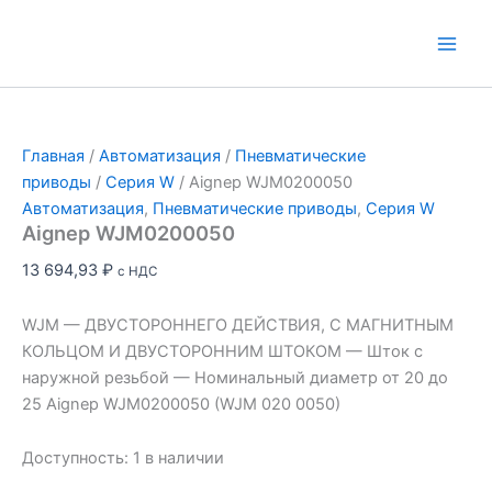
Перейти
к
Main
содержимому
Men
Главная
/
Автоматизация
/
Пневматические
приводы
/
Серия W
/ Aignep WJM0200050
Автоматизация
,
Пневматические приводы
,
Серия W
Aignep WJM0200050
13 694,93
₽
с НДС
WJM — ДВУСТОРОННЕГО ДЕЙСТВИЯ, С МАГНИТНЫМ
КОЛЬЦОМ И ДВУСТОРОННИМ ШТОКОМ — Шток с
наружной резьбой — Номинальный диаметр от 20 до
25 Aignep WJM0200050 (WJM 020 0050)
Доступность:
1 в наличии