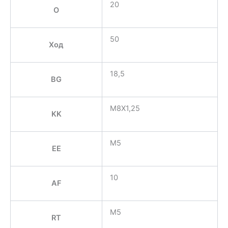
20
O
50
Ход
18,5
BG
M8X1,25
KK
M5
EE
10
AF
M5
RT