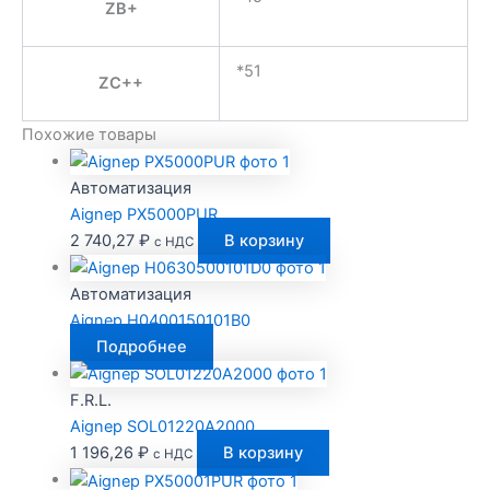
ZB+
*51
ZC++
Похожие товары
Автоматизация
Aignep PX5000PUR
2 740,27
₽
В корзину
с НДС
Автоматизация
Aignep H0400150101B0
Подробнее
F.R.L.
Aignep SOL01220A2000
1 196,26
₽
В корзину
с НДС