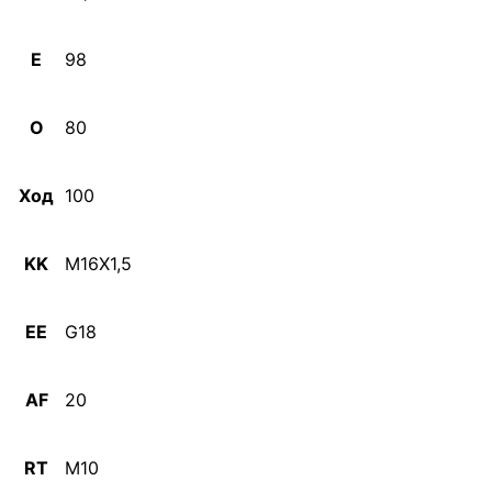
E
98
O
80
Ход
100
KK
M16X1,5
EE
G18
AF
20
RT
M10