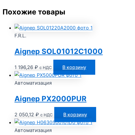
Похожие товары
F.R.L.
Aignep SOL01012C1000
1 196,26
₽
В корзину
с НДС
Автоматизация
Aignep PX2000PUR
2 050,12
₽
В корзину
с НДС
Автоматизация