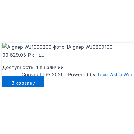
Aignep WJ0800100
33 629,03
₽
с НДС
Доступность:
1 в наличии
Copyright © 2026 | Powered by
Тема Astra Wor
Количество
В корзину
товара
Aignep
WJ0800100