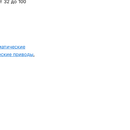
 32 до 100
матические
еские приводы
,