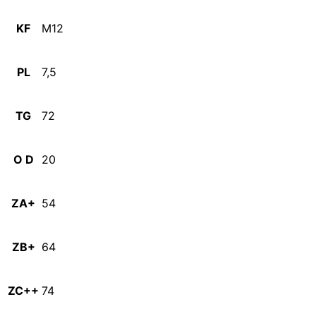
KF
M12
PL
7,5
TG
72
O D
20
ZA+
54
ZB+
64
ZC++
74