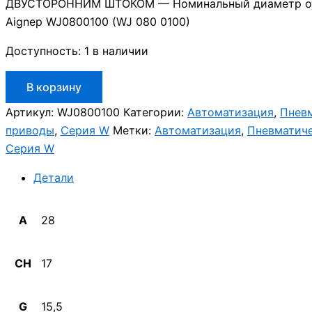
ДВУСТОРОННИМ ШТОКОМ — Номинальный диаметр от
Aignep WJ0800100 (WJ 080 0100)
Доступность:
1 в наличии
Количество
В корзину
товара
Aignep
Артикул:
WJ0800100
Категории:
Автоматизация
,
Пнев
WJ0800100
приводы
,
Серия W
Метки:
Автоматизация
,
Пневматич
Серия W
Детали
A
28
CH
17
G
15,5