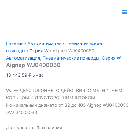
Перейти
к
Main
содержимому
Men
Главная
/
Автоматизация
/
Пневматические
приводы
/
Серия W
/ Aignep WJ0400050
Автоматизация
,
Пневматические приводы
,
Серия W
Aignep WJ0400050
18 443,59
₽
с НДС
WJ — ДВУСТОРОННЕГО ДЕЙСТВИЯ, С МАГНИТНЫМ
КОЛЬЦОМ И ДВУСТОРОННИМ ШТОКОМ —
Номинальный диаметр от 32 до 100 Aignep WJ0400050
(WJ 040 0050)
Доступность:
1 в наличии