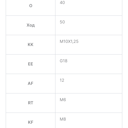
40
O
50
Ход
M10X1,25
KK
G18
EE
12
AF
M6
RT
M8
KF