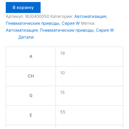
Количество
В корзину
товара
Aignep
Артикул:
WJ0400050
Категории:
Автоматизация
,
WJ0400050
Пневматические приводы
,
Серия W
Метки:
Автоматизация
,
Пневматические приводы
,
Серия W
Детали
19
A
10
CH
15
G
55
E