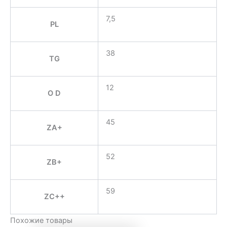
7,5
PL
38
TG
12
O D
45
ZA+
52
ZB+
59
ZC++
Похожие товары