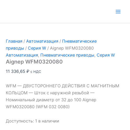
Перейти
к
Main
содержимому
Men
Главная
/
Автоматизация
/
Пневматические
приводы
/
Серия W
/ Aignep WFM0320080
Автоматизация
,
Пневматические приводы
,
Серия W
Aignep WFM0320080
11 336,65
₽
с НДС
WFM — ДВУСТОРОННЕГО ДЕЙСТВИЯ С МАГНИТНЫМ
КОЛЬЦОМ — Шток с наружной резьбой —
Номинальный диаметр от 32 до 100 Aignep
WFM0320080 (WFM 032 0080)
Доступность:
1 в наличии