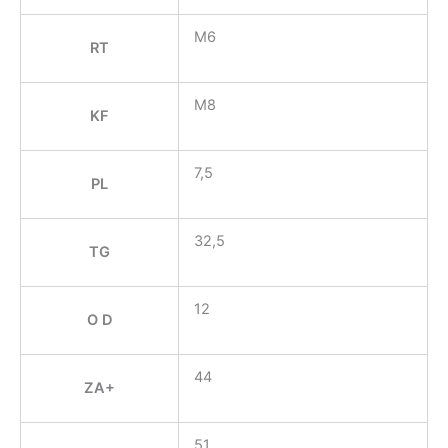
M6
RT
M8
KF
7,5
PL
32,5
TG
12
O D
44
ZA+
51