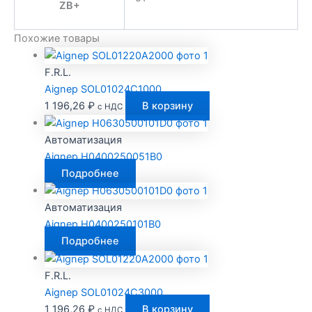
ZB+
Похожие товары
F.R.L.
Aignep SOL01024C1000
1 196,26
₽
В корзину
с НДС
Автоматизация
Aignep H0400250051B0
Подробнее
Автоматизация
Aignep H0400250101B0
Подробнее
F.R.L.
Aignep SOL01024C3000
1 196,26
₽
В корзину
с НДС