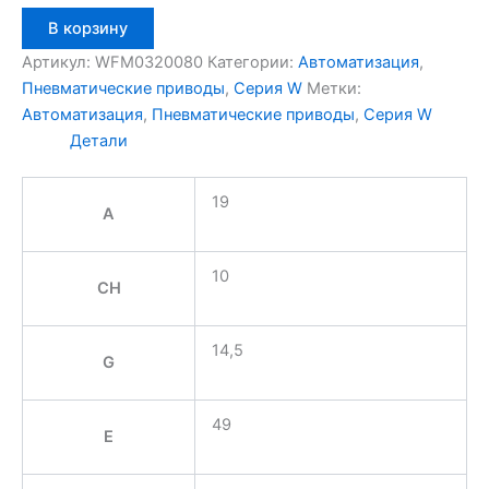
Количество
В корзину
товара
Aignep
Артикул:
WFM0320080
Категории:
Автоматизация
,
WFM0320080
Пневматические приводы
,
Серия W
Метки:
Автоматизация
,
Пневматические приводы
,
Серия W
Детали
19
A
10
CH
14,5
G
49
E