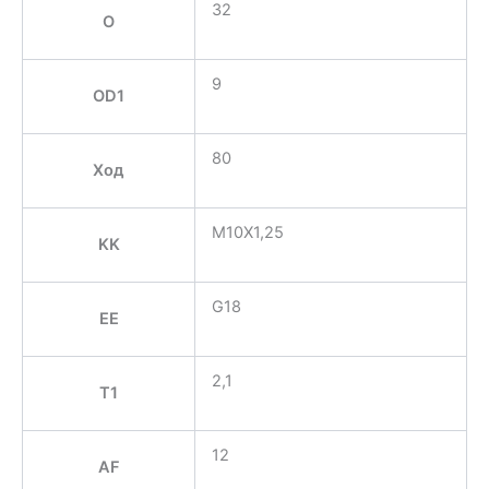
32
O
9
OD1
80
Ход
M10X1,25
KK
G18
EE
2,1
T1
12
AF