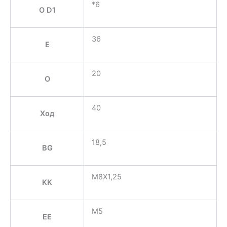
*6
O D1
36
E
20
O
40
Ход
18,5
BG
M8X1,25
KK
M5
EE