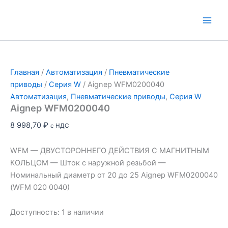
Перейти
к
Main
содержимому
Men
Главная
/
Автоматизация
/
Пневматические
приводы
/
Серия W
/ Aignep WFM0200040
Автоматизация
,
Пневматические приводы
,
Серия W
Aignep WFM0200040
8 998,70
₽
с НДС
WFM — ДВУСТОРОННЕГО ДЕЙСТВИЯ С МАГНИТНЫМ
КОЛЬЦОМ — Шток с наружной резьбой —
Номинальный диаметр от 20 до 25 Aignep WFM0200040
(WFM 020 0040)
Доступность:
1 в наличии