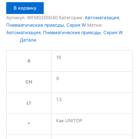
Количество
В корзину
товара
Aignep
Артикул:
WFM0200040
Категории:
Автоматизация
,
WFM0200040
Пневматические приводы
,
Серия W
Метки:
Автоматизация
,
Пневматические приводы
,
Серия W
Детали
16
A
9
CH
1,5
L1
Как UNITOP
*