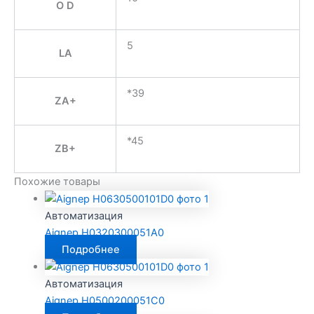
O D
5
LA
*39
ZA+
*45
ZB+
Похожие товары
Автоматизация
Aignep H0320300051A0
Подробнее
Автоматизация
Aignep H0500200051C0