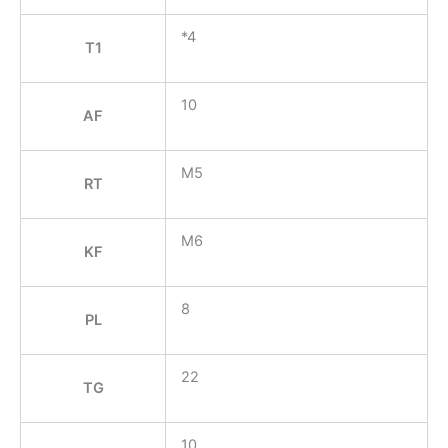
*4
T1
10
AF
M5
RT
M6
KF
8
PL
22
TG
10