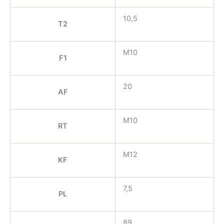
10,5
T2
M10
F1
20
AF
M10
RT
M12
KF
7,5
PL
89