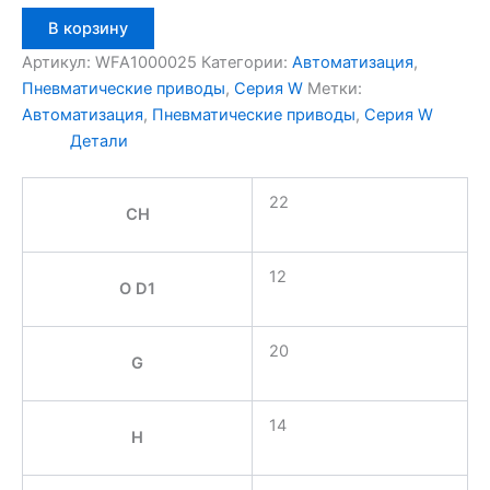
Количество
В корзину
товара
Aignep
Артикул:
WFA1000025
Категории:
Автоматизация
,
WFA1000025
Пневматические приводы
,
Серия W
Метки:
Автоматизация
,
Пневматические приводы
,
Серия W
Детали
22
CH
12
O D1
20
G
14
H