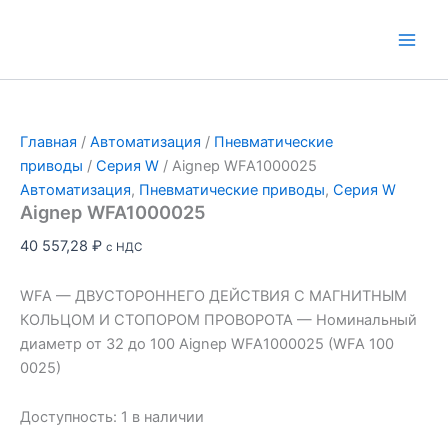
Перейти
к
Main
содержимому
Men
Главная
/
Автоматизация
/
Пневматические
приводы
/
Серия W
/ Aignep WFA1000025
Автоматизация
,
Пневматические приводы
,
Серия W
Aignep WFA1000025
40 557,28
₽
с НДС
WFA — ДВУСТОРОННЕГО ДЕЙСТВИЯ С МАГНИТНЫМ
КОЛЬЦОМ И СТОПОРОМ ПРОВОРОТА — Номинальный
диаметр от 32 до 100 Aignep WFA1000025 (WFA 100
0025)
Доступность:
1 в наличии