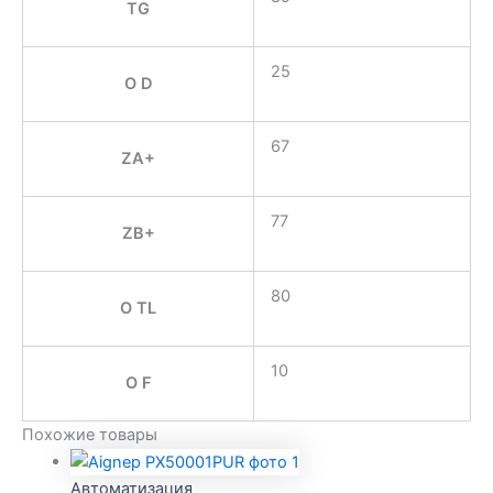
TG
25
O D
67
ZA+
77
ZB+
80
O TL
10
O F
Похожие товары
Автоматизация