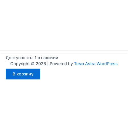
Доступность:
1 в наличии
Copyright © 2026 | Powered by
Тема Astra WordPress
Количество
В корзину
товара
Aignep
WFA1000025
Мы используем куки для наилучшего представления нашего