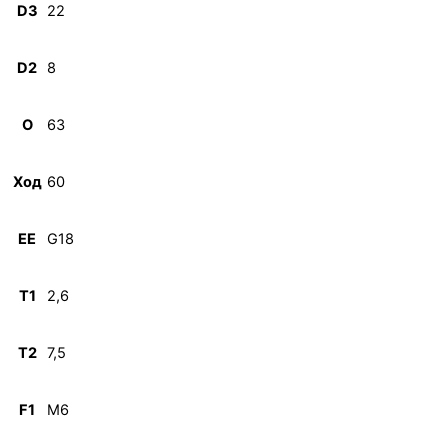
D3
22
D2
8
O
63
Ход
60
EE
G18
T1
2,6
T2
7,5
F1
M6