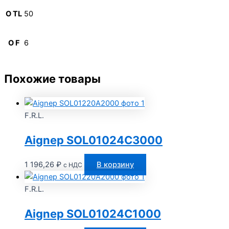
O TL
50
O F
6
Похожие товары
F.R.L.
Aignep SOL01024C3000
1 196,26
₽
В корзину
с НДС
F.R.L.
Aignep SOL01024C1000