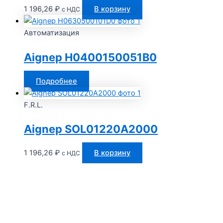
1 196,26
₽
В корзину
с НДС
Автоматизация
Aignep H0400150051B0
Подробнее
F.R.L.
Aignep SOL01220A2000
1 196,26
₽
В корзину
с НДС