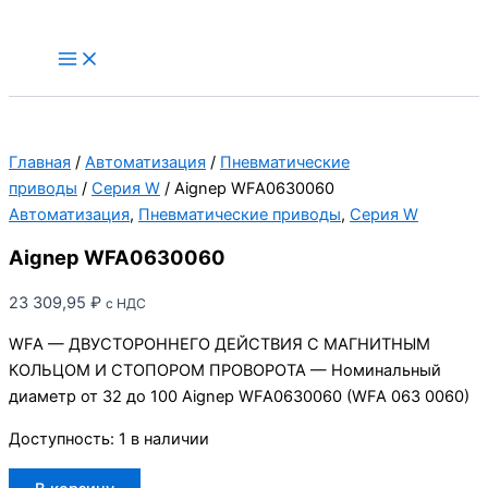
Перейти
к
Main
Menu
содержимому
Главная
/
Автоматизация
/
Пневматические
приводы
/
Серия W
/ Aignep WFA0630060
Автоматизация
,
Пневматические приводы
,
Серия W
Aignep WFA0630060
23 309,95
₽
с НДС
WFA — ДВУСТОРОННЕГО ДЕЙСТВИЯ С МАГНИТНЫМ
КОЛЬЦОМ И СТОПОРОМ ПРОВОРОТА — Номинальный
диаметр от 32 до 100 Aignep WFA0630060 (WFA 063 0060)
Доступность:
1 в наличии
Количество