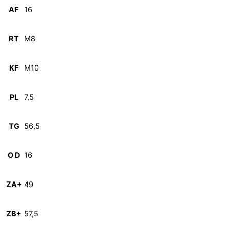
AF
16
RT
M8
KF
M10
PL
7,5
TG
56,5
O D
16
ZA+
49
ZB+
57,5