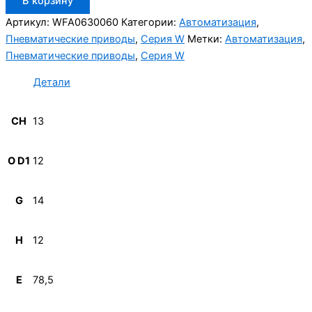
В корзину
товара
Aignep
Артикул:
WFA0630060
Категории:
Автоматизация
,
WFA0630060
Пневматические приводы
,
Серия W
Метки:
Автоматизация
,
Пневматические приводы
,
Серия W
Детали
CH
13
O D1
12
G
14
H
12
E
78,5