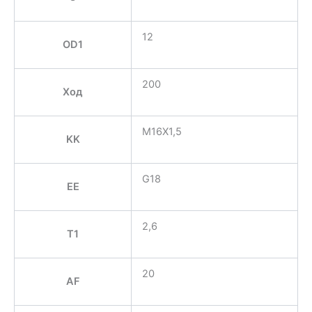
12
OD1
200
Ход
M16X1,5
KK
G18
EE
2,6
T1
20
AF