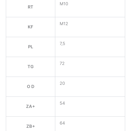
M10
RT
M12
KF
7,5
PL
72
TG
20
O D
54
ZA+
64
ZB+