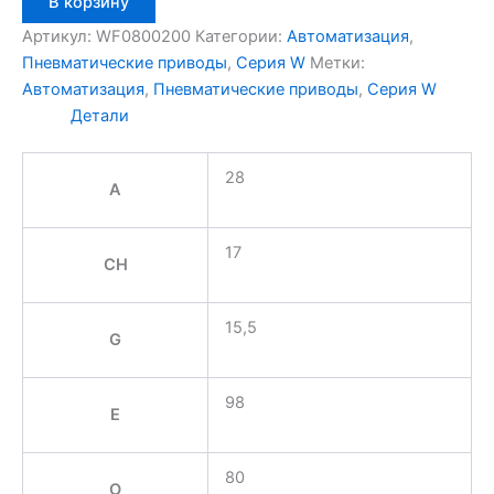
В корзину
товара
Aignep
Артикул:
WF0800200
Категории:
Автоматизация
,
WF0800200
Пневматические приводы
,
Серия W
Метки:
Автоматизация
,
Пневматические приводы
,
Серия W
Детали
28
A
17
CH
15,5
G
98
E
80
O