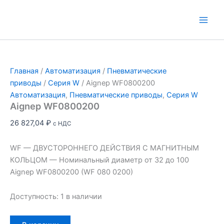
Перейти
к
Main
содержимому
Men
Главная
/
Автоматизация
/
Пневматические
приводы
/
Серия W
/ Aignep WF0800200
Автоматизация
,
Пневматические приводы
,
Серия W
Aignep WF0800200
26 827,04
₽
с НДС
WF — ДВУСТОРОННЕГО ДЕЙСТВИЯ С МАГНИТНЫМ
КОЛЬЦОМ — Номинальный диаметр от 32 до 100
Aignep WF0800200 (WF 080 0200)
Доступность:
1 в наличии
Количество