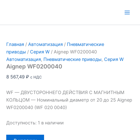
Перейти
к
Main
содержимому
Men
Главная
/
Автоматизация
/
Пневматические
приводы
/
Серия W
/ Aignep WF0200040
Автоматизация
,
Пневматические приводы
,
Серия W
Aignep WF0200040
8 567,49
₽
с НДС
WF — ДВУСТОРОННЕГО ДЕЙСТВИЯ С МАГНИТНЫМ
КОЛЬЦОМ — Номинальный диаметр от 20 до 25 Aignep
WF0200040 (WF 020 0040)
Доступность:
1 в наличии
Количество