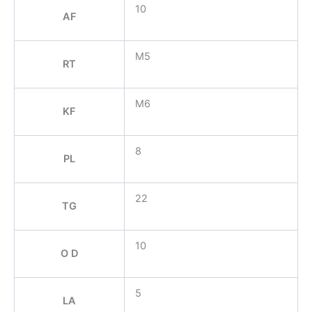
10
AF
M5
RT
M6
KF
8
PL
22
TG
10
O D
5
LA