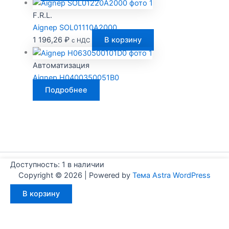
F.R.L.
Aignep SOL01110A2000
1 196,26
₽
В корзину
с НДС
Автоматизация
Aignep H0400350051B0
Подробнее
Доступность:
1 в наличии
Copyright © 2026 | Powered by
Тема Astra WordPress
Количество
В корзину
товара
Aignep
WF0200040