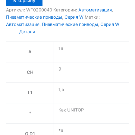
В корзину
товара
Aignep
Артикул:
WF0200040
Категории:
Автоматизация
,
WF0200040
Пневматические приводы
,
Серия W
Метки:
Автоматизация
,
Пневматические приводы
,
Серия W
Детали
16
A
9
CH
1,5
L1
Как UNITOP
*
*6
O D1