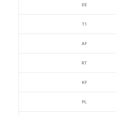
EE
T1
AF
RT
KF
PL