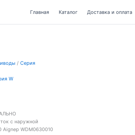
Главная
Каталог
Доставка и оплата
риводы
/
Серия
рия W
АЛЬНО
ок с наружной
00 Aignep WDM0630010