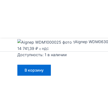
Aignep WDM0630
14 741,39
₽
с НДС
Доступность:
1 в наличии
Количество
В корзину
товара
Aignep
WDM0630010