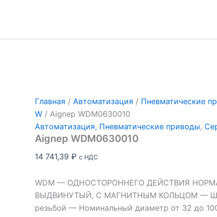
Перейти
к
содержимому
Главная
/
Автоматизация
/
Пневматические п
W
/ Aignep WDM0630010
Автоматизация
,
Пневматические приводы
,
Се
Aignep WDM0630010
14 741,39
₽
с НДС
WDM — ОДНОСТОРОННЕГО ДЕЙСТВИЯ НОРМ
ВЫДВИНУТЫЙ, С МАГНИТНЫМ КОЛЬЦОМ — Шт
резьбой — Номинальный диаметр от 32 до 1