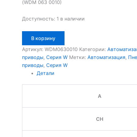
(WDM 063 0010)
Доступность:
1 в наличии
Количество
В корзину
товара
Aignep
Артикул:
WDM0630010
Категории:
Автоматиза
WDM0630010
приводы
,
Серия W
Метки:
Автоматизация
,
Пне
приводы
,
Серия W
Детали
A
CH