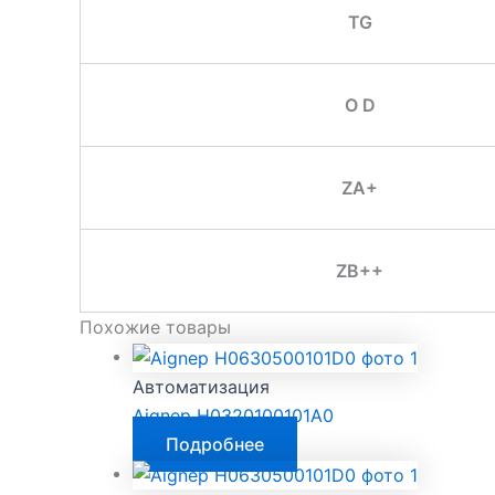
TG
O D
ZA+
ZB++
Похожие товары
Автоматизация
Aignep H0320100101A0
Подробнее