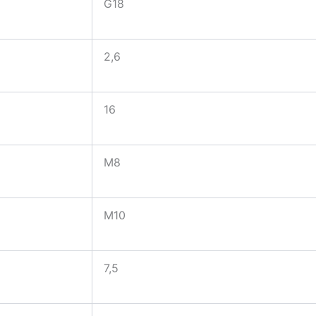
G18
2,6
16
M8
M10
7,5