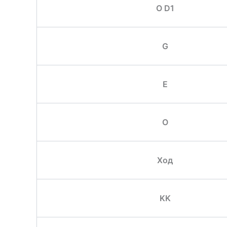
O D1
G
E
O
Ход
KK