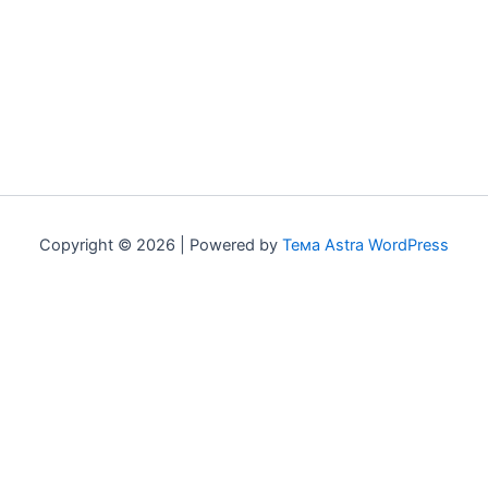
Copyright © 2026 | Powered by
Тема Astra WordPress
Мы используем куки для наилучшего представления нашего
сайта. Если Вы продолжите использовать сайт, мы будем
считать что Вас это устраивает.
Политика
конфиденциальности
Хорошо