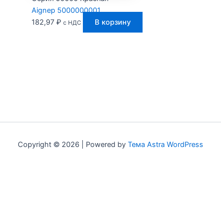
Aignep 5000000001
182,97
₽
В корзину
с НДС
Copyright © 2026 | Powered by
Тема Astra WordPress
Мы используем куки для наилучшего представления нашего
сайта. Если Вы продолжите использовать сайт, мы будем