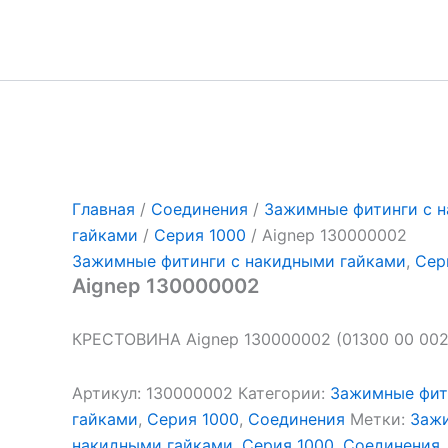
Перейти
к
содержимому
Главная
/
Соединения
/
Зажимные фитинги с 
гайками
/
Серия 1000
/ Aignep 130000002
Зажимные фитинги с накидными гайками
,
Сер
Aignep 130000002
КРЕСТОВИНА Aignep 130000002 (01300 00 002
Артикул:
130000002
Категории:
Зажимные фит
гайками
,
Серия 1000
,
Соединения
Метки:
Зажи
накидными гайками
,
Серия 1000
,
Соединения