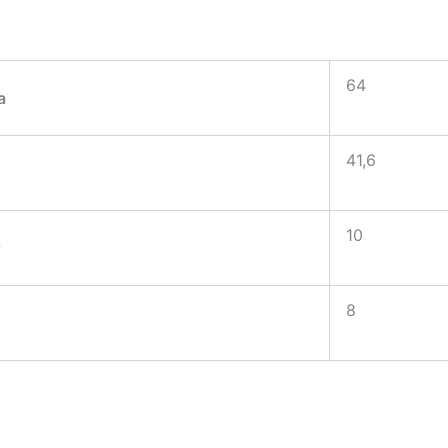
64
а
41,6
10
т
8