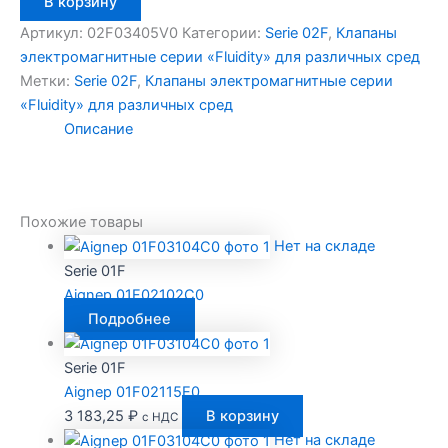
В корзину
товара
Aignep
Артикул:
02F03405V0
Категории:
Serie 02F
,
Клапаны
02F03405V0
электромагнитные серии «Fluidity» для различных сред
Метки:
Serie 02F
,
Клапаны электромагнитные серии
«Fluidity» для различных сред
Описание
Похожие товары
Нет на складе
Serie 01F
Aignep 01F02102C0
Подробнее
Serie 01F
Aignep 01F02115E0
3 183,25
₽
В корзину
с НДС
Нет на складе