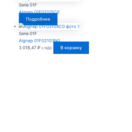
Serie 01F
Aignep 01F02115C0
Подробнее
Serie 01F
Aignep 01F02103N0
3 018,47
₽
В корзину
с НДС