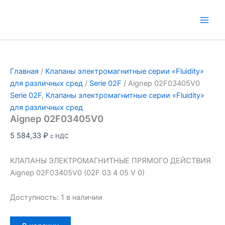
Перейти
к
Main
содержимому
Men
Главная
/
Клапаны электромагнитные серии «Fluidity»
для различных сред
/
Serie 02F
/ Aignep 02F03405V0
Serie 02F
,
Клапаны электромагнитные серии «Fluidity»
для различных сред
Aignep 02F03405V0
5 584,33
₽
с НДС
КЛАПАНЫ ЭЛЕКТРОМАГНИТНЫЕ ПРЯМОГО ДЕЙСТВИЯ
Aignep 02F03405V0 (02F 03 4 05 V 0)
Доступность:
1 в наличии
Количество