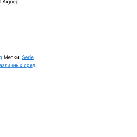
Aignep
д
Метки:
Serie
различных сред