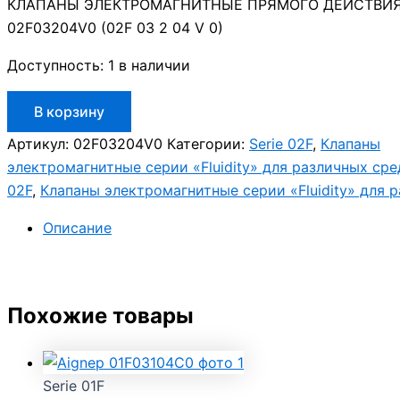
КЛАПАНЫ ЭЛЕКТРОМАГНИТНЫЕ ПРЯМОГО ДЕЙСТВИЯ 
02F03204V0 (02F 03 2 04 V 0)
Доступность:
1 в наличии
Количество
В корзину
товара
Aignep
Артикул:
02F03204V0
Категории:
Serie 02F
,
Клапаны
02F03204V0
электромагнитные серии «Fluidity» для различных сре
02F
,
Клапаны электромагнитные серии «Fluidity» для 
Описание
Похожие товары
Serie 01F