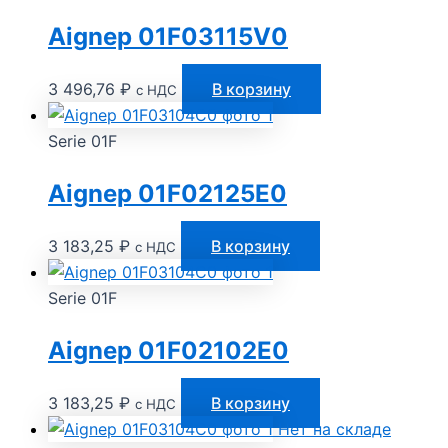
Aignep 01F03115V0
3 496,76
₽
В корзину
с НДС
Serie 01F
Aignep 01F02125E0
3 183,25
₽
В корзину
с НДС
Serie 01F
Aignep 01F02102E0
3 183,25
₽
В корзину
с НДС
Нет на складе