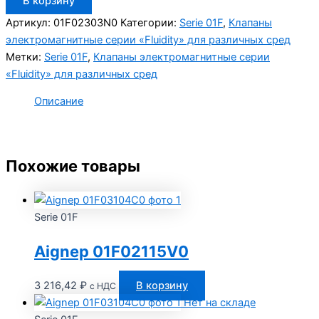
В корзину
товара
Aignep
Артикул:
01F02303N0
Категории:
Serie 01F
,
Клапаны
01F02303N0
электромагнитные серии «Fluidity» для различных сред
Метки:
Serie 01F
,
Клапаны электромагнитные серии
«Fluidity» для различных сред
Описание
Похожие товары
Serie 01F
Aignep 01F02115V0
3 216,42
₽
В корзину
с НДС
Нет на складе