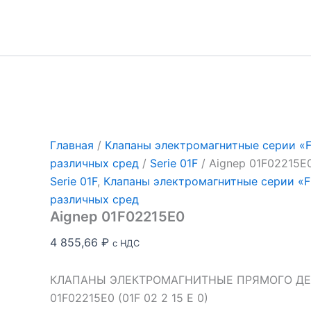
Перейти
к
содержимому
Главная
/
Клапаны электромагнитные серии «Fl
различных сред
/
Serie 01F
/ Aignep 01F02215E
Serie 01F
,
Клапаны электромагнитные серии «Fl
различных сред
Aignep 01F02215E0
4 855,66
₽
с НДС
КЛАПАНЫ ЭЛЕКТРОМАГНИТНЫЕ ПРЯМОГО ДЕЙ
01F02215E0 (01F 02 2 15 E 0)