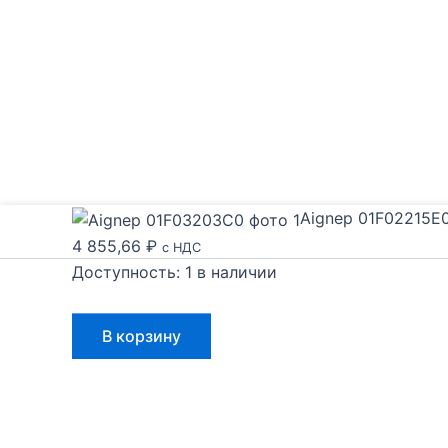
Aignep 01F02215E
4 855,66
₽
с НДС
Доступность:
1 в наличии
Количество
В корзину
товара
Aignep
01F02215E0