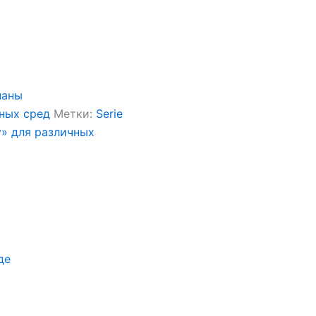
паны
чных сред
Метки:
Serie
y» для различных
де